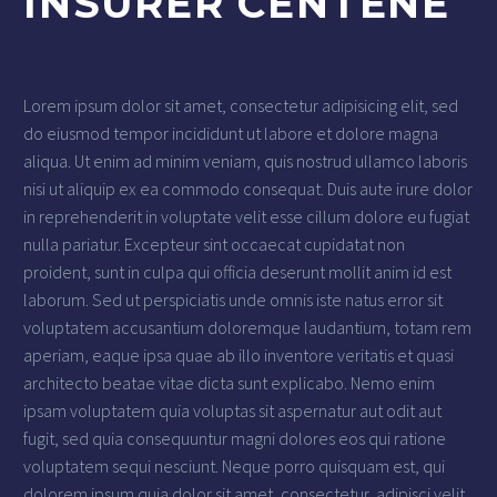
INSURER CENTENE
Lorem ipsum dolor sit amet, consectetur adipisicing elit, sed
do eiusmod tempor incididunt ut labore et dolore magna
aliqua. Ut enim ad minim veniam, quis nostrud ullamco laboris
nisi ut aliquip ex ea commodo consequat. Duis aute irure dolor
in reprehenderit in voluptate velit esse cillum dolore eu fugiat
nulla pariatur. Excepteur sint occaecat cupidatat non
proident, sunt in culpa qui officia deserunt mollit anim id est
laborum. Sed ut perspiciatis unde omnis iste natus error sit
voluptatem accusantium doloremque laudantium, totam rem
aperiam, eaque ipsa quae ab illo inventore veritatis et quasi
architecto beatae vitae dicta sunt explicabo. Nemo enim
ipsam voluptatem quia voluptas sit aspernatur aut odit aut
fugit, sed quia consequuntur magni dolores eos qui ratione
voluptatem sequi nesciunt. Neque porro quisquam est, qui
dolorem ipsum quia dolor sit amet, consectetur, adipisci velit,