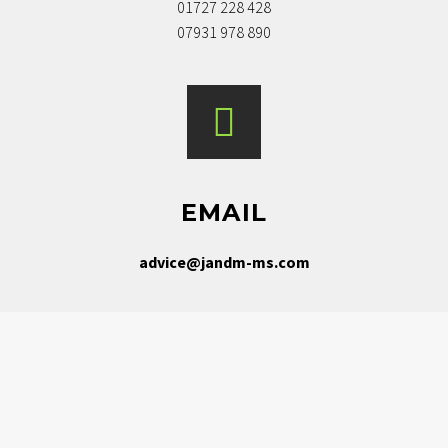
01727 228 428
07931 978 890
EMAIL
advice@jandm-ms.com