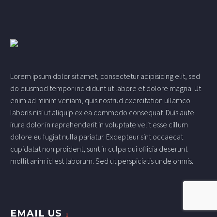
Lorem ipsum dolor sit amet, consectetur adipisicing elit, sed
do eiusmod tempor incididunt ut labore et dolore magna. Ut
enim ad minim veniam, quis nostrud exercitation ullamco
laboris nisi ut aliquip ex ea commodo consequat. Duis aute
irure dolor in reprehenderit in voluptate velit esse cillum
dolore eu fugiat nulla pariatur. Excepteur sint occaecat
cupidatat non proident, sunt in culpa qui officia deserunt
mollit anim id est laborum. Sed ut perspiciatis unde omnis.
EMAIL US