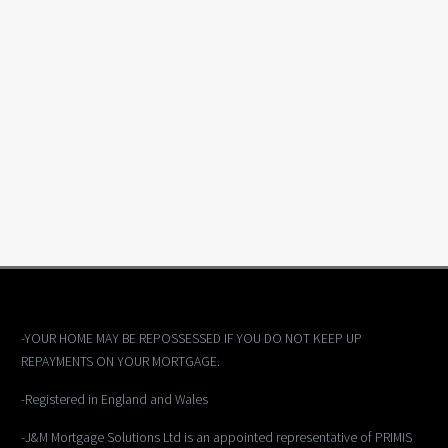
-YOUR HOME MAY BE REPOSSESSED IF YOU DO NOT KEEP UP
REPAYMENTS ON YOUR MORTGAGE.
-Registered in England and Wales
-J&M Mortgage Solutions Ltd is an appointed representative of PRIMIS