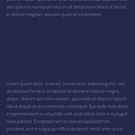
sed quia non numquam eius modi tempora incidunt ut labore
et dolore magnam aliquam quaerat voluptatem.
Lorem ipsum dolor sit amet, consectetur adipisicing elit, sed
do eiusmod tempor incididunt ut labore et dolore magna
aliqua. Ut enim ad minim veniam, quis nostrud ullamco laboris
nisi ut aliquip ex ea commodo consequat. Duis aute irure dolor
in reprehenderit in voluptate velit esse cillum dolore eu fugiat
nulla pariatur. Excepteur sint occaecat cupidatat non
proident, sunt in culpa qui officia deserunt mollit anim id est