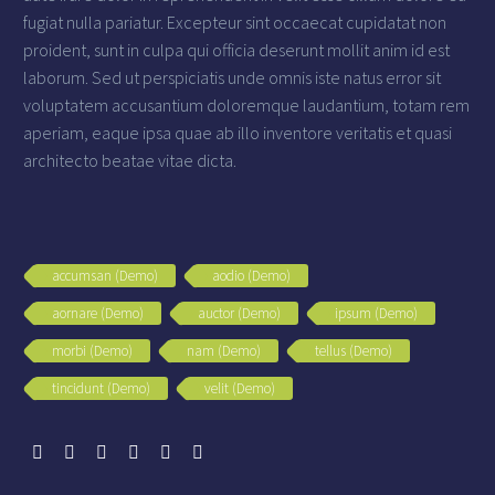
fugiat nulla pariatur. Excepteur sint occaecat cupidatat non
proident, sunt in culpa qui officia deserunt mollit anim id est
laborum. Sed ut perspiciatis unde omnis iste natus error sit
voluptatem accusantium doloremque laudantium, totam rem
aperiam, eaque ipsa quae ab illo inventore veritatis et quasi
architecto beatae vitae dicta.
accumsan (Demo)
aodio (Demo)
aornare (Demo)
auctor (Demo)
ipsum (Demo)
morbi (Demo)
nam (Demo)
tellus (Demo)
tincidunt (Demo)
velit (Demo)