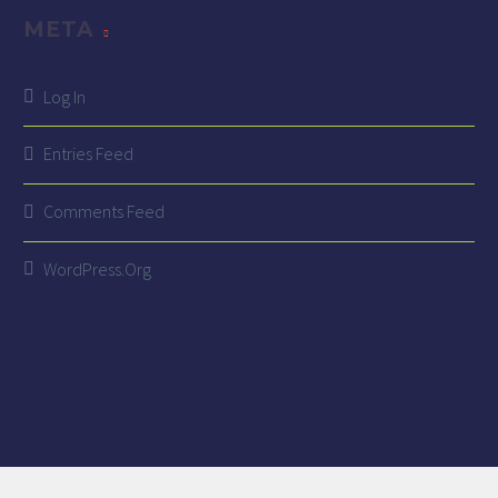
META
Log In
Entries Feed
Comments Feed
WordPress.org