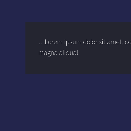
…Lorem ipsum dolor sit amet, con
magna aliqua!
Neque porro quisquam est, q
quia non numquam. Lorem ip
tempor incididunt ut labor