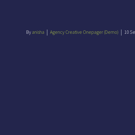
By
anisha
Agency Creative Onepager (Demo)
10 S
Lorem ipsum dolor sit amet
et dolore magna aliqua. Ut 
commodo consequat. Duis aut
fugiat nulla pariatur. Excep
deserunt mollit anim id est
accusantium doloremque lau