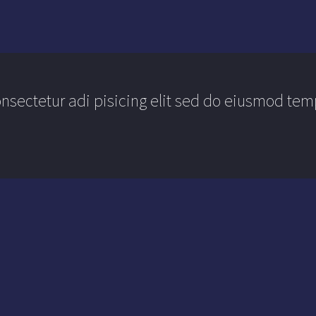
sectetur adi pisicing elit sed do eiusmod temp
ui dolorem ipsum quia dolor sit amet, consecte
sum dolor sit amet, consectetur adipisicing e
e et dolore magna aliqua. Ut enim ad minim ve