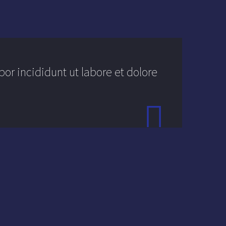
or incididunt ut labore et dolore

tur, adipisci velit, sed
lit, sed do eiusmod
niam, quis nostrud