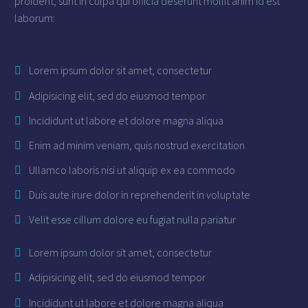
proident, sunt in culpa qui officia deserunt mollit anim id est
laborum:
Lorem ipsum dolor sit amet, consectetur
Adipisicing elit, sed do eiusmod tempor
Incididunt ut labore et dolore magna aliqua
Enim ad minim veniam, quis nostrud exercitation
Ullamco laboris nisi ut aliquip ex ea commodo
Duis aute irure dolor in reprehenderit in voluptate
Velit esse cillum dolore eu fugiat nulla pariatur
Lorem ipsum dolor sit amet, consectetur
Adipisicing elit, sed do eiusmod tempor
Incididunt ut labore et dolore magna aliqua