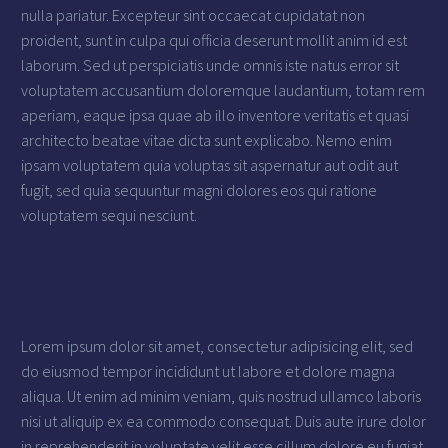
nulla pariatur. Excepteur sint occaecat cupidatat non
proident, sunt in culpa qui officia deserunt mollit anim id est
laborum. Sed ut perspiciatis unde omnis iste natus error sit
voluptatem accusantium doloremque laudantium, totam rem
aperiam, eaque ipsa quae ab illo inventore veritatis et quasi
architecto beatae vitae dicta sunt explicabo. Nemo enim
ipsam voluptatem quia voluptas sit aspernatur aut odit aut
fugit, sed quia sequuntur magni dolores eos qui ratione
voluptatem sequi nesciunt.
Lorem ipsum dolor sit amet, consectetur adipisicing elit, sed
do eiusmod tempor incididunt ut labore et dolore magna
aliqua. Ut enim ad minim veniam, quis nostrud ullamco laboris
nisi ut aliquip ex ea commodo consequat. Duis aute irure dolor
in reprehenderit in voluptate velit esse cillum dolore eu fugiat