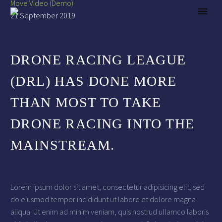
Move Video (Demo)
21 September 2019
DRONE RACING LEAGUE
(DRL) HAS DONE MORE
THAN MOST TO TAKE
DRONE RACING INTO THE
MAINSTREAM.
Lorem ipsum dolor sit amet, consectetur adipisicing elit, sed
do eiusmod tempor incididunt ut labore et dolore magna
aliqua. Ut enim ad minim veniam, quis nostrud ullamco laboris