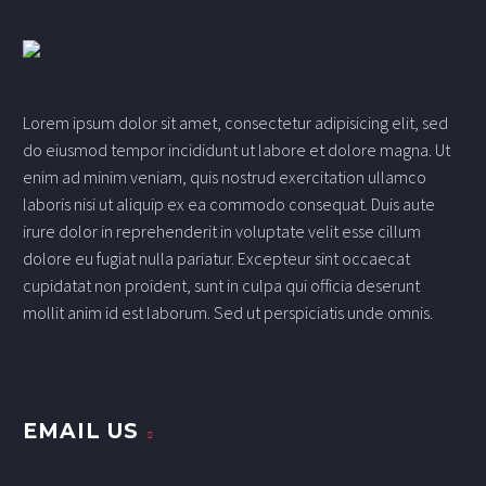
Lorem ipsum dolor sit amet, consectetur adipisicing elit, sed
do eiusmod tempor incididunt ut labore et dolore magna. Ut
enim ad minim veniam, quis nostrud exercitation ullamco
laboris nisi ut aliquip ex ea commodo consequat. Duis aute
irure dolor in reprehenderit in voluptate velit esse cillum
dolore eu fugiat nulla pariatur. Excepteur sint occaecat
cupidatat non proident, sunt in culpa qui officia deserunt
mollit anim id est laborum. Sed ut perspiciatis unde omnis.
EMAIL US