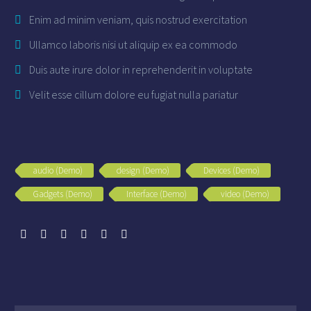
Enim ad minim veniam, quis nostrud exercitation
Ullamco laboris nisi ut aliquip ex ea commodo
Duis aute irure dolor in reprehenderit in voluptate
Velit esse cillum dolore eu fugiat nulla pariatur
audio (Demo)
design (Demo)
Devices (Demo)
Gadgets (Demo)
Interface (Demo)
video (Demo)