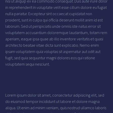
nisi ut aliquip ex ea commodo consequat. Duis aute irure dolor
in reprehenderit in voluptate velit esse cillum dolore eu fugiat
nulla pariatur. Excepteur sint occaecat cupidatat non
proident, sunt in culpa qui officia deserunt mollit anim id est
laborum. Sed ut perspiciatis unde omnis iste natus error sit
voluptatem accusantium doloremque laudantium, totam rem
aperiam, eaque ipsa quae ab illo inventore veritatis et quasi
architecto beatae vitae dicta sunt explicabo. Nemo enim
ipsam voluptatem quia voluptas sit aspernatur aut odit aut
fugit, sed quia sequuntur magni dolores eos qui ratione
voluptatem sequi nesciunt.
Lorem ipsum dolor sit amet, consectetur adipisicing elit, sed
do eiusmod tempor incididunt ut labore et dolore magna
aliqua. Ut enim ad minim veniam, quis nostrud ullamco laboris