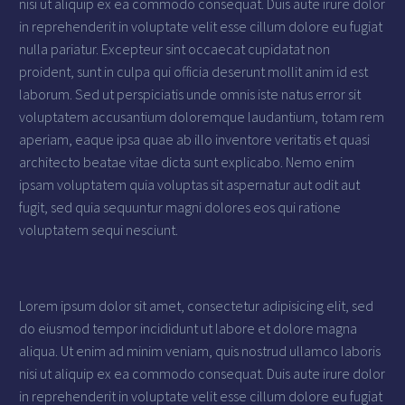
nisi ut aliquip ex ea commodo consequat. Duis aute irure dolor
in reprehenderit in voluptate velit esse cillum dolore eu fugiat
nulla pariatur. Excepteur sint occaecat cupidatat non
proident, sunt in culpa qui officia deserunt mollit anim id est
laborum. Sed ut perspiciatis unde omnis iste natus error sit
voluptatem accusantium doloremque laudantium, totam rem
aperiam, eaque ipsa quae ab illo inventore veritatis et quasi
architecto beatae vitae dicta sunt explicabo. Nemo enim
ipsam voluptatem quia voluptas sit aspernatur aut odit aut
fugit, sed quia sequuntur magni dolores eos qui ratione
voluptatem sequi nesciunt.
Lorem ipsum dolor sit amet, consectetur adipisicing elit, sed
do eiusmod tempor incididunt ut labore et dolore magna
aliqua. Ut enim ad minim veniam, quis nostrud ullamco laboris
nisi ut aliquip ex ea commodo consequat. Duis aute irure dolor
in reprehenderit in voluptate velit esse cillum dolore eu fugiat