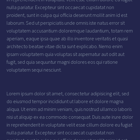
nulla pariatur. Excepteur sint occaecat cupidatat non
proident, sunt in culpa qui officia deserunt mollit anim id est
laborum. Sed ut perspiciatis unde omnis iste natus error sit
voluptatem accusantium doloremque laudantium, totam rem
aperiam, eaque ipsa quae ab illo inventore veritatis et quasi
architecto beatae vitae dicta sunt explicabo. Nemo enim
ipsam voluptatem quia voluptas sit aspernatur aut odit aut
fugit, sed quia sequuntur magni dolores eos qui ratione
voluptatem sequi nesciunt.
Lorem ipsum dolor sit amet, consectetur adipisicing elit, sed
do eiusmod tempor incididunt ut labore et dolore magna
aliqua. Ut enim ad minim veniam, quis nostrud ullamco laboris
nisi ut aliquip ex ea commodo consequat. Duis aute irure dolor
in reprehenderit in voluptate velit esse cillum dolore eu fugiat
nulla pariatur. Excepteur sint occaecat cupidatat non