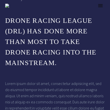
DRONE RACING LEAGUE
(DRL) HAS DONE MORE
THAN MOST TO TAKE
DRONE RACING INTO THE
MAINSTREAM.
Lorem ipsum dolor sit amet, consectetur adipisicing elit, sed
do eiusmod tempor incididunt ut labore et dolore magna
aliqua. Ut enim ad minim veniam, quis nostrud ullamco laboris
nisi ut aliquip ex ea commodo consequat. Duis aute irure dolor
in reprehenderit in voluptate velit esse cillum dolore eu fugiat