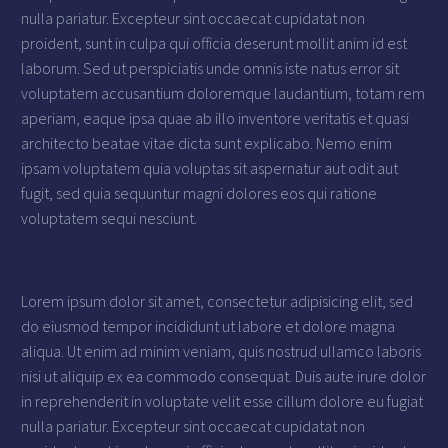
nulla pariatur. Excepteur sint occaecat cupidatat non
proident, sunt in culpa qui officia deserunt mollit anim id est
laborum. Sed ut perspiciatis unde omnis iste natus error sit
voluptatem accusantium doloremque laudantium, totam rem
aperiam, eaque ipsa quae ab illo inventore veritatis et quasi
architecto beatae vitae dicta sunt explicabo. Nemo enim
ipsam voluptatem quia voluptas sit aspernatur aut odit aut
fugit, sed quia sequuntur magni dolores eos qui ratione
voluptatem sequi nesciunt.
Lorem ipsum dolor sit amet, consectetur adipisicing elit, sed
do eiusmod tempor incididunt ut labore et dolore magna
aliqua. Ut enim ad minim veniam, quis nostrud ullamco laboris
nisi ut aliquip ex ea commodo consequat. Duis aute irure dolor
in reprehenderit in voluptate velit esse cillum dolore eu fugiat
nulla pariatur. Excepteur sint occaecat cupidatat non