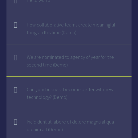
Hello world!
How collaborative teams create meaningful
things in this time (Demo)
We are nominated to agency of year for the
second time (Demo)
Can your business become better with new
technology? (Demo)
Incididunt ut labore et dolore magna aliqua
utenim ad (Demo)