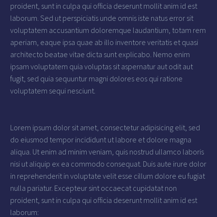
proident, sunt in culpa qui officia deserunt mollit anim id est
laborum. Sed ut perspiciatis unde omnis iste natus error sit
voluptatem accusantium doloremque laudantium, totam rem
aperiam, eaque ipsa quae ab illo inventore veritatis et quasi
architecto beatae vitae dicta sunt explicabo. Nemo enim
ipsam voluptatem quia voluptas sit aspernatur aut odit aut
fugit, sed quia sequuntur magni dolores eos qui ratione
voluptatem sequi nesciunt.
Lorem ipsum dolor sit amet, consectetur adipisicing elit, sed
do eiusmod tempor incididunt ut labore et dolore magna
aliqua. Ut enim ad minim veniam, quis nostrud ullamco laboris
nisi ut aliquip ex ea commodo consequat. Duis aute irure dolor
in reprehenderit in voluptate velit esse cillum dolore eu fugiat
nulla pariatur. Excepteur sint occaecat cupidatat non
proident, sunt in culpa qui officia deserunt mollit anim id est
laborum: