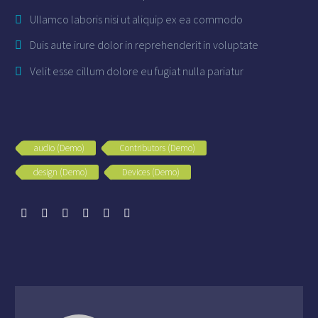
Ullamco laboris nisi ut aliquip ex ea commodo
Duis aute irure dolor in reprehenderit in voluptate
Velit esse cillum dolore eu fugiat nulla pariatur
audio (Demo)
Contributors (Demo)
design (Demo)
Devices (Demo)