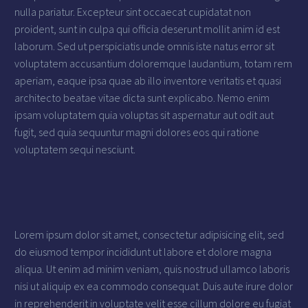
nulla pariatur. Excepteur sint occaecat cupidatat non
proident, sunt in culpa qui officia deserunt mollit anim id est
laborum. Sed ut perspiciatis unde omnis iste natus error sit
voluptatem accusantium doloremque laudantium, totam rem
aperiam, eaque ipsa quae ab illo inventore veritatis et quasi
architecto beatae vitae dicta sunt explicabo. Nemo enim
ipsam voluptatem quia voluptas sit aspernatur aut odit aut
fugit, sed quia sequuntur magni dolores eos qui ratione
voluptatem sequi nesciunt.
Lorem ipsum dolor sit amet, consectetur adipisicing elit, sed
do eiusmod tempor incididunt ut labore et dolore magna
aliqua. Ut enim ad minim veniam, quis nostrud ullamco laboris
nisi ut aliquip ex ea commodo consequat. Duis aute irure dolor
in reprehenderit in voluptate velit esse cillum dolore eu fugiat