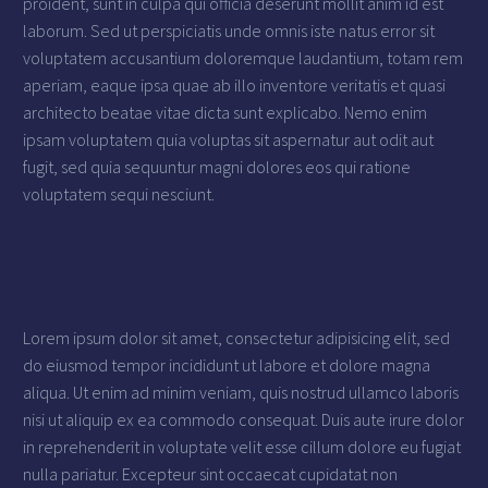
proident, sunt in culpa qui officia deserunt mollit anim id est
laborum. Sed ut perspiciatis unde omnis iste natus error sit
voluptatem accusantium doloremque laudantium, totam rem
aperiam, eaque ipsa quae ab illo inventore veritatis et quasi
architecto beatae vitae dicta sunt explicabo. Nemo enim
ipsam voluptatem quia voluptas sit aspernatur aut odit aut
fugit, sed quia sequuntur magni dolores eos qui ratione
voluptatem sequi nesciunt.
Lorem ipsum dolor sit amet, consectetur adipisicing elit, sed
do eiusmod tempor incididunt ut labore et dolore magna
aliqua. Ut enim ad minim veniam, quis nostrud ullamco laboris
nisi ut aliquip ex ea commodo consequat. Duis aute irure dolor
in reprehenderit in voluptate velit esse cillum dolore eu fugiat
nulla pariatur. Excepteur sint occaecat cupidatat non