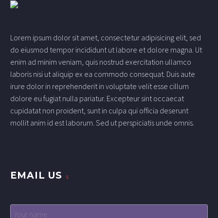
Lorem ipsum dolor sit amet, consectetur adipisicing elit, sed
do eiusmod tempor incididunt ut labore et dolore magna. Ut
enim ad minim veniam, quis nostrud exercitation ullamco
laboris nisi ut aliquip ex ea commodo consequat. Duis aute
irure dolor in reprehenderit in voluptate velit esse cillum
dolore eu fugiat nulla pariatur. Excepteur sint occaecat
cupidatat non proident, sunt in culpa qui officia deserunt
mollit anim id est laborum. Sed ut perspiciatis unde omnis.
EMAIL US