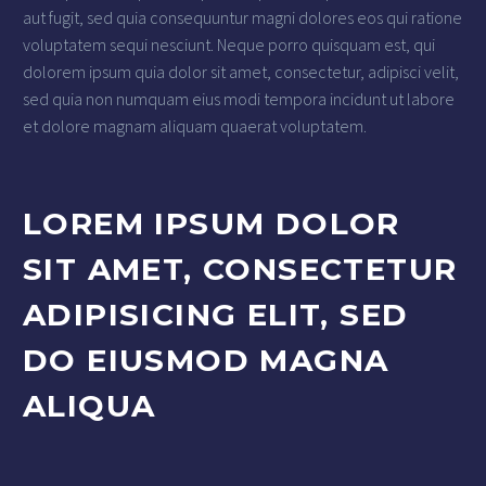
aut fugit, sed quia consequuntur magni dolores eos qui ratione
voluptatem sequi nesciunt. Neque porro quisquam est, qui
dolorem ipsum quia dolor sit amet, consectetur, adipisci velit,
sed quia non numquam eius modi tempora incidunt ut labore
et dolore magnam aliquam quaerat voluptatem.
LOREM IPSUM DOLOR
SIT AMET, CONSECTETUR
ADIPISICING ELIT, SED
DO EIUSMOD MAGNA
ALIQUA