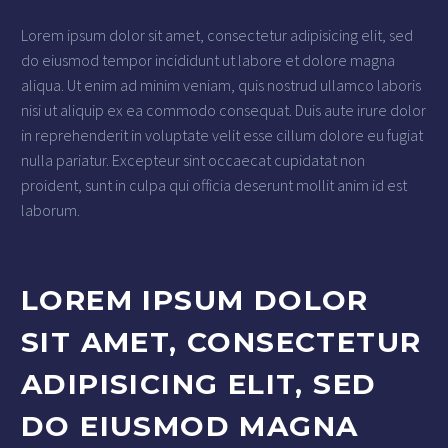
Lorem ipsum dolor sit amet, consectetur adipisicing elit, sed
do eiusmod tempor incididunt ut labore et dolore magna
aliqua. Ut enim ad minim veniam, quis nostrud ullamco laboris
nisi ut aliquip ex ea commodo consequat. Duis aute irure dolor
in reprehenderit in voluptate velit esse cillum dolore eu fugiat
nulla pariatur. Excepteur sint occaecat cupidatat non
proident, sunt in culpa qui officia deserunt mollit anim id est
laborum.
LOREM IPSUM DOLOR
SIT AMET, CONSECTETUR
ADIPISICING ELIT, SED
DO EIUSMOD MAGNA