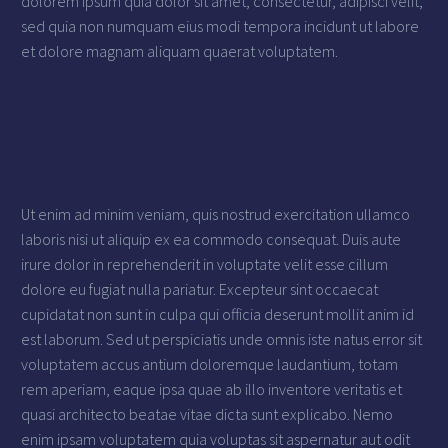
dolorem ipsum quia dolor sit amet, consectetur, adipisci velit,
sed quia non numquam eius modi tempora incidunt ut labore
et dolore magnam aliquam quaerat voluptatem.
Ut enim ad minim veniam, quis nostrud exercitation ullamco
laboris nisi ut aliquip ex ea commodo consequat. Duis aute
irure dolor in reprehenderit in voluptate velit esse cillum
dolore eu fugiat nulla pariatur. Excepteur sint occaecat
cupidatat non sunt in culpa qui officia deserunt mollit anim id
est laborum. Sed ut perspiciatis unde omnis iste natus error sit
voluptatem accus antium doloremque laudantium, totam
rem aperiam, eaque ipsa quae ab illo inventore veritatis et
quasi architecto beatae vitae dicta sunt explicabo. Nemo
enim ipsam voluptatem quia voluptas sit aspernatur aut odit