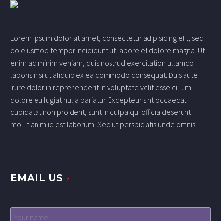
Lorem ipsum dolor sit amet, consectetur adipisicing elit, sed
do eiusmod tempor incididunt ut labore et dolore magna. Ut
enim ad minim veniam, quis nostrud exercitation ullamco
laboris nisi ut aliquip ex ea commodo consequat. Duis aute
irure dolor in reprehenderit in voluptate velit esse cillum
dolore eu fugiat nulla pariatur. Excepteur sint occaecat
cupidatat non proident, sunt in culpa qui officia deserunt
mollit anim id est laborum. Sed ut perspiciatis unde omnis.
EMAIL US