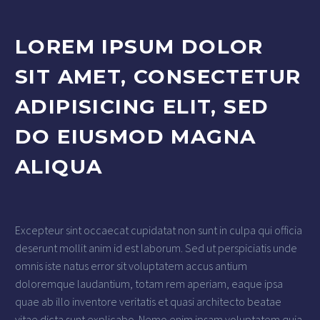
LOREM IPSUM DOLOR
SIT AMET, CONSECTETUR
ADIPISICING ELIT, SED
DO EIUSMOD MAGNA
ALIQUA
Excepteur sint occaecat cupidatat non sunt in culpa qui officia
deserunt mollit anim id est laborum. Sed ut perspiciatis unde
omnis iste natus error sit voluptatem accus antium
doloremque laudantium, totam rem aperiam, eaque ipsa
quae ab illo inventore veritatis et quasi architecto beatae
vitae dicta sunt explicabo. Nemo enim ipsam voluptatem quia