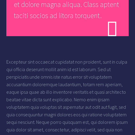
et dolore magna aliqua. Class aptent
taciti socios ad litora torquent.

Excepteur sint occaecat cupidatat non proident, sunt in culpa
qui officia deserunt mollit anim id est laborum. Sed ut
perspiciatis unde omnis iste natus error sit voluptatem
accusantium doloremque laudantium, totam rem aperiam,
eaque ipsa quae ab illo inventore veritatis et quasi architecto
beatae vitae dicta sunt explicabo. Nemo enim ipsam
voluptatem quia voluptas sit aspernatur aut odit aut fugit, sed
quia consequuntur magni dolores eos qui ratione voluptatem
sequi nesciunt. Neque porro quisquam est, qui dolorem ipsum
quia dolor sit amet, consectetur, adipisci velit, sed quia non