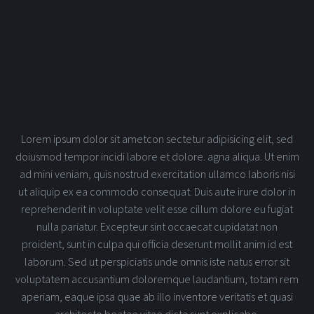
Lorem ipsum dolor sit ametcon sectetur adipisicing elit, sed
doiusmod tempor incidi labore et dolore. agna aliqua. Ut enim
ad mini veniam, quis nostrud exercitation ullamco laboris nisi
ut aliquip ex ea commodo consequat. Duis aute irure dolor in
reprehenderit in voluptate velit esse cillum dolore eu fugiat
nulla pariatur. Excepteur sint occaecat cupidatat non
proident, sunt in culpa qui officia deserunt mollit anim id est
laborum. Sed ut perspiciatis unde omnis iste natus error sit
voluptatem accusantium doloremque laudantium, totam rem
aperiam, eaque ipsa quae ab illo inventore veritatis et quasi