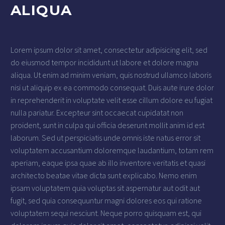
ALIQUA
Lorem ipsum dolor sit amet, consectetur adipisicing elit, sed
do eiusmod tempor incididunt ut labore et dolore magna
aliqua. Ut enim ad minim veniam, quis nostrud ullamco laboris
nisi ut aliquip ex ea commodo consequat. Duis aute irure dolor
in reprehenderit in voluptate velit esse cillum dolore eu fugiat
nulla pariatur. Excepteur sint occaecat cupidatat non
proident, sunt in culpa qui officia deserunt mollit anim id est
laborum. Sed ut perspiciatis unde omnis iste natus error sit
voluptatem accusantium doloremque laudantium, totam rem
aperiam, eaque ipsa quae ab illo inventore veritatis et quasi
architecto beatae vitae dicta sunt explicabo. Nemo enim
ipsam voluptatem quia voluptas sit aspernatur aut odit aut
fugit, sed quia consequuntur magni dolores eos qui ratione
voluptatem sequi nesciunt. Neque porro quisquam est, qui