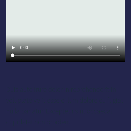
Duis aute irure dolor in reprehenderit in
voluptate velit esse cillum dolore eu fugiat
nulla pariatur. Excepteur sint occaecat
cupidatat non proident!