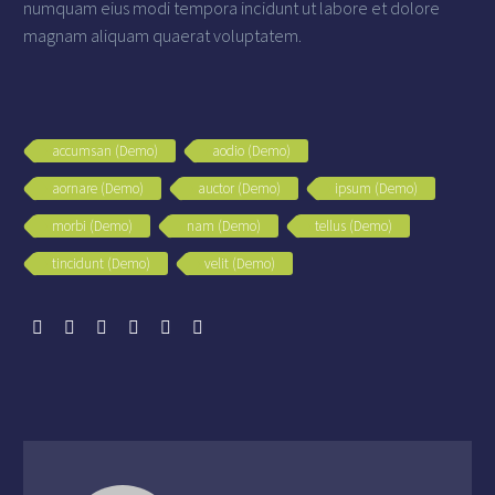
numquam eius modi tempora incidunt ut labore et dolore
magnam aliquam quaerat voluptatem.
accumsan (Demo)
aodio (Demo)
aornare (Demo)
auctor (Demo)
ipsum (Demo)
morbi (Demo)
nam (Demo)
tellus (Demo)
tincidunt (Demo)
velit (Demo)