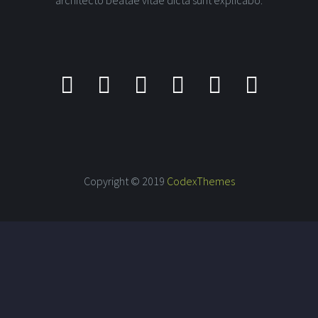
architecto beatae vitae dicta sunt explicabo.
Copyright © 2019
CodexThemes