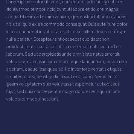
Lorem ipsum dolor sit amet, consectetur adipisicing elit, sed
do eiusmod tempor incididunt ut labore et dolore magna
aliqua. Ut enim ad minim veniam, quis nostrud ullamco laboris
nisi ut aliquip ex ea commodo consequat. Duis aute irure dolor
in reprehenderit in voluptate velit esse cillum dolore eu fugiat
nulla pariatur. Excepteur sint occaecat cupidatat non
proident, sunt in culpa qui officia deserunt mollit anim id est
laborum. Sed ut perspiciatis unde omnis iste natus error sit
voluptatem accusantium doloremque laudantium, totam rem
aperiam, eaque ipsa quae ab illo inventore veritatis et quasi
architecto beatae vitae dicta sunt explicabo. Nemo enim
ipsam voluptatem quia voluptas sit aspernatur aut odit aut
fugit, sed quia consequuntur magni dolores eos qui ratione
voluptatem sequi nesciunt.