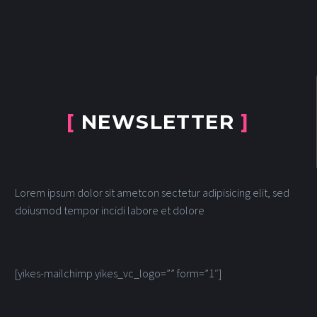
[
NEWSLETTER
]
Lorem ipsum dolor sit ametcon sectetur adipisicing elit, sed
doiusmod tempor incidi labore et dolore
[yikes-mailchimp yikes_vc_logo=”” form=”1″]