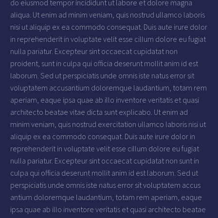
do eiusmod tempor incididunt ut labore et dolore magna
aliqua. Ut enim ad minim veniam, quis nostrud ullamco laboris
nisi ut aliquip ex ea commodo consequat. Duis aute irure dolor
in reprehenderit in voluptate velit esse cillum dolore eu fugiat
nulla pariatur. Excepteur sint occaecat cupidatat non
proident, sunt in culpa qui officia deserunt mollit anim id est
laborum. Sed ut perspiciatis unde omnis iste natus error sit
voluptatem accusantium doloremque laudantium, totam rem
aperiam, eaque ipsa quae ab illo inventore veritatis et quasi
architecto beatae vitae dicta sunt explicabo. Ut enim ad
minim veniam, quis nostrud exercitation ullamco laboris nisi ut
aliquip ex ea commodo consequat. Duis aute irure dolor in
reprehenderit in voluptate velit esse cillum dolore eu fugiat
nulla pariatur. Excepteur sint occaecat cupidatat non sunt in
culpa qui officia deserunt mollit anim id est laborum. Sed ut
perspiciatis unde omnis iste natus error sit voluptatem accus
antium doloremque laudantium, totam rem aperiam, eaque
ipsa quae ab illo inventore veritatis et quasi architecto beatae