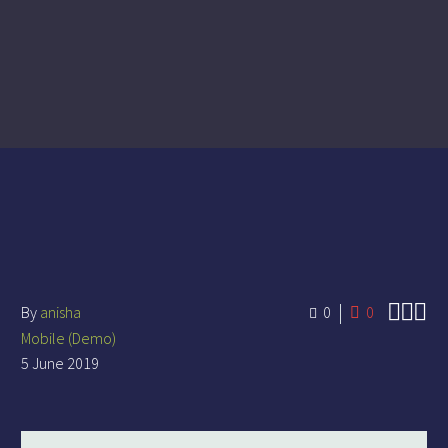



By
anisha
0
0
Mobile (Demo)
5 June 2019