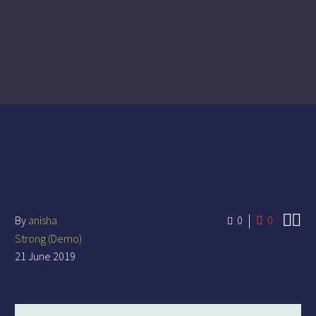


By
anisha
0
0
Strong (Demo)
21 June 2019