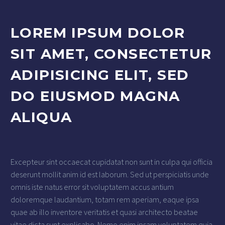
LOREM IPSUM DOLOR
SIT AMET, CONSECTETUR
ADIPISICING ELIT, SED
DO EIUSMOD MAGNA
ALIQUA
Excepteur sint occaecat cupidatat non sunt in culpa qui officia
deserunt mollit anim id est laborum. Sed ut perspiciatis unde
omnis iste natus error sit voluptatem accus antium
doloremque laudantium, totam rem aperiam, eaque ipsa
quae ab illo inventore veritatis et quasi architecto beatae
vitae dicta sunt explicabo. Nemo enim ipsam voluptatem quia