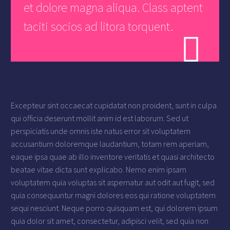
et dolore magna aliqua. Class aptent
taciti socios ad litora torquent.

Excepteur sint occaecat cupidatat non proident, sunt in culpa
qui officia deserunt mollit anim id est laborum. Sed ut
perspiciatis unde omnis iste natus error sit voluptatem
accusantium doloremque laudantium, totam rem aperiam,
eaque ipsa quae ab illo inventore veritatis et quasi architecto
beatae vitae dicta sunt explicabo. Nemo enim ipsam
voluptatem quia voluptas sit aspernatur aut odit aut fugit, sed
quia consequuntur magni dolores eos qui ratione voluptatem
sequi nesciunt. Neque porro quisquam est, qui dolorem ipsum
quia dolor sit amet, consectetur, adipisci velit, sed quia non