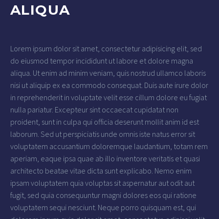
ALIQUA
Lorem ipsum dolor sit amet, consectetur adipisicing elit, sed
do eiusmod tempor incididunt ut labore et dolore magna
aliqua. Ut enim ad minim veniam, quis nostrud ullamco laboris
nisi ut aliquip ex ea commodo consequat. Duis aute irure dolor
in reprehenderit in voluptate velit esse cillum dolore eu fugiat
nulla pariatur. Excepteur sint occaecat cupidatat non
proident, sunt in culpa qui officia deserunt mollit anim id est
laborum. Sed ut perspiciatis unde omnis iste natus error sit
voluptatem accusantium doloremque laudantium, totam rem
aperiam, eaque ipsa quae ab illo inventore veritatis et quasi
architecto beatae vitae dicta sunt explicabo. Nemo enim
ipsam voluptatem quia voluptas sit aspernatur aut odit aut
fugit, sed quia consequuntur magni dolores eos qui ratione
voluptatem sequi nesciunt. Neque porro quisquam est, qui