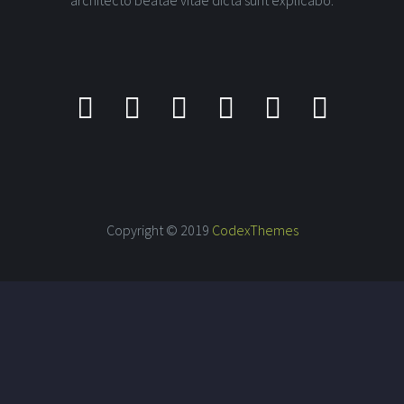
architecto beatae vitae dicta sunt explicabo.
Copyright © 2019
CodexThemes