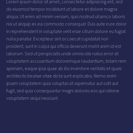
Lorem ipsum dolor sit amet, consectetur adipisicing elit, sed
do eiusmod tempor incididunt ut labore et dolore magna
aliqua. Ut enim ad minim veniam, quis nostrud ullamco laboris
nisi ut aliquip ex ea commodo consequat. Duis aute irure dolor
in reprehenderit in voluptate velit esse cillum dolore eu fugiat
nulla pariatur. Excepteur sint occaecat cupidatat non
proident, sunt in culpa qui officia deserunt mollit anim id est
laborum. Sed ut perspiciatis unde omnis iste natus error sit
voluptatem accusantium doloremque laudantium, totam rem
aperiam, eaque ipsa quae ab illo inventore veritatis et quasi
architecto beatae vitae dicta sunt explicabo. Nemo enim
ipsam voluptatem quia voluptas sit aspernatur aut odit aut
fugit, sed quia consequuntur magni dolores eos qui ratione
voluptatem sequi nesciunt.