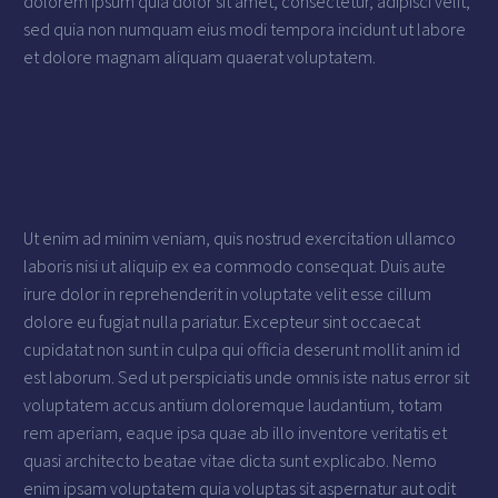
dolorem ipsum quia dolor sit amet, consectetur, adipisci velit,
sed quia non numquam eius modi tempora incidunt ut labore
et dolore magnam aliquam quaerat voluptatem.
Ut enim ad minim veniam, quis nostrud exercitation ullamco
laboris nisi ut aliquip ex ea commodo consequat. Duis aute
irure dolor in reprehenderit in voluptate velit esse cillum
dolore eu fugiat nulla pariatur. Excepteur sint occaecat
cupidatat non sunt in culpa qui officia deserunt mollit anim id
est laborum. Sed ut perspiciatis unde omnis iste natus error sit
voluptatem accus antium doloremque laudantium, totam
rem aperiam, eaque ipsa quae ab illo inventore veritatis et
quasi architecto beatae vitae dicta sunt explicabo. Nemo
enim ipsam voluptatem quia voluptas sit aspernatur aut odit