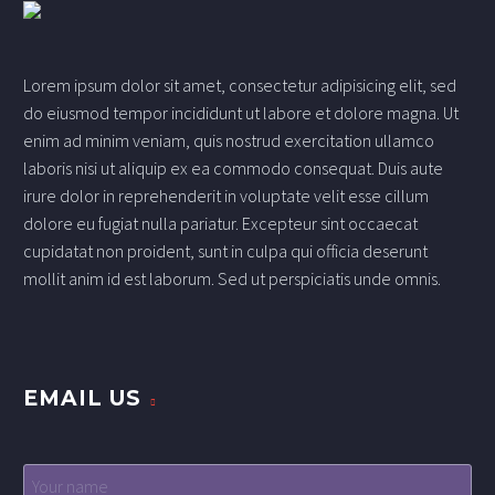
Lorem ipsum dolor sit amet, consectetur adipisicing elit, sed
do eiusmod tempor incididunt ut labore et dolore magna. Ut
enim ad minim veniam, quis nostrud exercitation ullamco
laboris nisi ut aliquip ex ea commodo consequat. Duis aute
irure dolor in reprehenderit in voluptate velit esse cillum
dolore eu fugiat nulla pariatur. Excepteur sint occaecat
cupidatat non proident, sunt in culpa qui officia deserunt
mollit anim id est laborum. Sed ut perspiciatis unde omnis.
EMAIL US