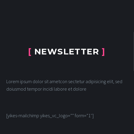
[
NEWSLETTER
]
Lorem ipsum dolor sit ametcon sectetur adipisicing elit, sed
doiusmod tempor incidi labore et dolore
[yikes-mailchimp yikes_vc_logo=”” form=”1″]