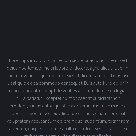
Lorem ipsum dolor sit ametcon sectetur adipisicing elit, sed
doiusmod tempor incidi labore et dolore. agna aliqua. Ut enim
ad mini veniam, quis nostrud exercitation ullamco laboris nisi
ut aliquip ex ea commodo consequat. Duis aute irure dolor in
reprehenderit in voluptate velit esse cillum dolore eu fugiat
nulla pariatur. Excepteur sint occaecat cupidatat non
proident, sunt in culpa qui officia deserunt mollit anim id est
laborum. Sed ut perspiciatis unde omnis iste natus error sit
voluptatem accusantium doloremque laudantium, totam rem
aperiam, eaque ipsa quae ab illo inventore veritatis et quasi