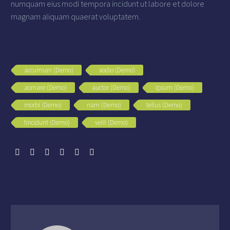
numquam eius modi tempora incidunt ut labore et dolore
magnam aliquam quaerat voluptatem.
accumsan (Demo)
aodio (Demo)
aornare (Demo)
auctor (Demo)
ipsum (Demo)
morbi (Demo)
nam (Demo)
tellus (Demo)
tincidunt (Demo)
velit (Demo)