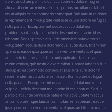
do eiusmod tempor incididunt ut labore et dolore magna
aliqua. Ut enim ad minim veniam, quis nostrud ullamco laboris
nisi ut aliquip ex ea commodo consequat. Duis aute irure dolor
in reprehenderit in voluptate velit esse cillum dolore eu fugiat
nulla pariatur. Excepteur sint occaecat cupidatat non
proident, sunt in culpa qui officia deserunt mollit anim id est
laborum. Sed ut perspiciatis unde omnis iste natus error sit
voluptatem accusantium doloremque laudantium, totam rem
aperiam, eaque ipsa quae ab illo inventore veritatis et quasi
architecto beatae vitae dicta sunt explicabo. Ut enim ad
minim veniam, quis nostrud exercitation ullamco laboris nisi ut
aliquip ex ea commodo consequat. Duis aute irure dolor in
reprehenderit in voluptate velit esse cillum dolore eu fugiat
nulla pariatur. Excepteur sint occaecat cupidatat non sunt in
culpa qui officia deserunt mollit anim id est laborum. Sed ut
perspiciatis unde omnis iste natus error sit voluptatem accus
antium doloremque laudantium, totam rem aperiam, eaque
ipsa quae ab illo inventore veritatis et quasi architecto beatae