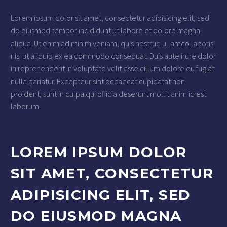
Lorem ipsum dolor sit amet, consectetur adipisicing elit, sed
do eiusmod tempor incididunt ut labore et dolore magna
aliqua. Ut enim ad minim veniam, quis nostrud ullamco laboris
nisi ut aliquip ex ea commodo consequat. Duis aute irure dolor
in reprehenderit in voluptate velit esse cillum dolore eu fugiat
nulla pariatur. Excepteur sint occaecat cupidatat non
proident, sunt in culpa qui officia deserunt mollit anim id est
laborum.
LOREM IPSUM DOLOR
SIT AMET, CONSECTETUR
ADIPISICING ELIT, SED
DO EIUSMOD MAGNA