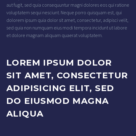
aut fugit, sed quia consequuntur magni dolores eos qui ratione
voluptatem sequi nesciunt. Neque porro quisquam est, qui
dolorem ipsum quia dolor sit amet, consectetur, adipisci velit,
sed quia non numquam eius modi tempora incidunt ut labore
et dolore magnam aliquam quaerat voluptatem.
LOREM IPSUM DOLOR
SIT AMET, CONSECTETUR
ADIPISICING ELIT, SED
DO EIUSMOD MAGNA
ALIQUA