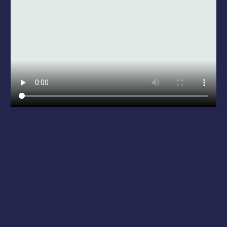
Duis aute irure dolor in reprehenderit in
voluptate velit esse cillum dolore eu fugiat
nulla pariatur. Excepteur sint occaecat
cupidatat non proident!