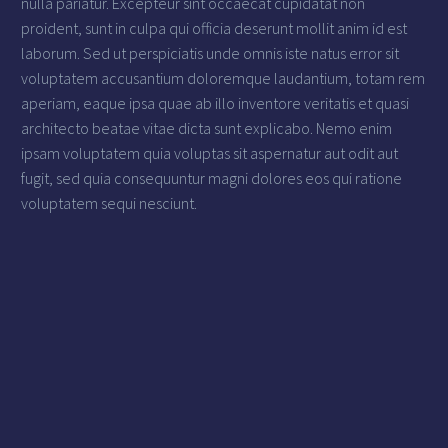
nulla pariatur. Excepteur sint occaecat cupidatat non
proident, sunt in culpa qui officia deserunt mollit anim id est
laborum. Sed ut perspiciatis unde omnis iste natus error sit
voluptatem accusantium doloremque laudantium, totam rem
aperiam, eaque ipsa quae ab illo inventore veritatis et quasi
architecto beatae vitae dicta sunt explicabo. Nemo enim
ipsam voluptatem quia voluptas sit aspernatur aut odit aut
fugit, sed quia consequuntur magni dolores eos qui ratione
voluptatem sequi nesciunt.