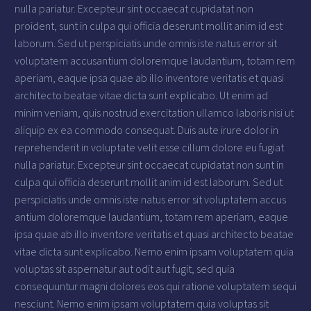
nulla pariatur. Excepteur sint occaecat cupidatat non
proident, sunt in culpa qui officia deserunt mollit anim id est
laborum. Sed ut perspiciatis unde omnis iste natus error sit
voluptatem accusantium doloremque laudantium, totam rem
aperiam, eaque ipsa quae ab illo inventore veritatis et quasi
architecto beatae vitae dicta sunt explicabo. Ut enim ad
minim veniam, quis nostrud exercitation ullamco laboris nisi ut
aliquip ex ea commodo consequat. Duis aute irure dolor in
reprehenderit in voluptate velit esse cillum dolore eu fugiat
nulla pariatur. Excepteur sint occaecat cupidatat non sunt in
culpa qui officia deserunt mollit anim id est laborum. Sed ut
perspiciatis unde omnis iste natus error sit voluptatem accus
antium doloremque laudantium, totam rem aperiam, eaque
ipsa quae ab illo inventore veritatis et quasi architecto beatae
vitae dicta sunt explicabo. Nemo enim ipsam voluptatem quia
voluptas sit aspernatur aut odit aut fugit, sed quia
consequuntur magni dolores eos qui ratione voluptatem sequi
nesciunt. Nemo enim ipsam voluptatem quia voluptas sit