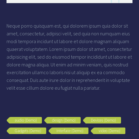
Neque porro quisquam est, qui dolorem ipsum quia dolor sit
amet, consectetur, adipisci velit, sed quia non numquam eius
modi tempora incidunt ut labore et dolore magnam aliquam
quaerat voluptatem. Lorem ipsum dolor sit amet, consectetur
adipisicing elit, sed do eiusmod tempor incididunt ut labore et
dolore magna aliqua. Ut enim ad minim veniam, quis nostrud
exercitation ullamco laboris nisi ut aliquip ex ea commodo
consequat. Duis aute irure dolor in reprehenderit in voluptate
velit esse cillum dolore eu fugiat nulla pariatur.
audio (Demo)
design (Demo)
Devices (Demo)
Gadgets (Demo)
Interface (Demo)
video (Demo)