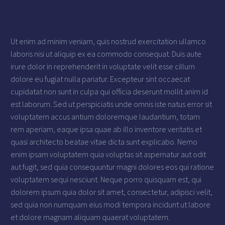
Ut enim ad minim veniam, quis nostrud exercitation ullamco
laboris nisi ut aliquip ex ea commodo consequat. Duis aute
irure dolor in reprehenderit in voluptate velit esse cillum
dolore eu fugiat nulla pariatur. Excepteur sint occaecat
cupidatat non sunt in culpa qui officia deserunt mollit anim id
est laborum. Sed ut perspiciatis unde omnis iste natus error sit
voluptatem accus antium doloremque laudantium, totam
rem aperiam, eaque ipsa quae ab illo inventore veritatis et
quasi architecto beatae vitae dicta sunt explicabo. Nemo
enim ipsam voluptatem quia voluptas sit aspernatur aut odit
aut fugit, sed quia consequuntur magni dolores eos qui ratione
voluptatem sequi nesciunt. Neque porro quisquam est, qui
dolorem ipsum quia dolor sit amet, consectetur, adipisci velit,
sed quia non numquam eius modi tempora incidunt ut labore
et dolore magnam aliquam quaerat voluptatem.