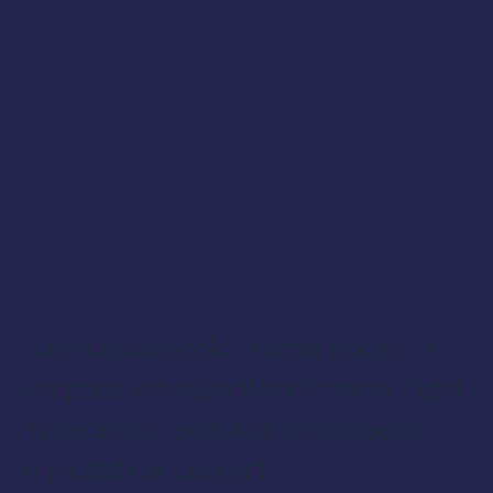
Duis aute irure dolor in reprehenderit in
voluptate velit esse cillum dolore eu fugiat
nulla pariatur. Excepteur sint occaecat
cupidatat non proident!