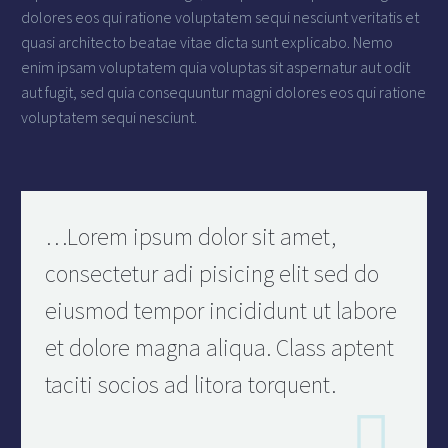
dolores eos qui ratione voluptatem sequi nesciunt veritatis et
quasi architecto beatae vitae dicta sunt explicabo. Nemo
enim ipsam voluptatem quia voluptas sit aspernatur aut odit
aut fugit, sed quia consequuntur magni dolores eos qui ratione
voluptatem sequi nesciunt.
…Lorem ipsum dolor sit amet,
consectetur adi pisicing elit sed do
eiusmod tempor incididunt ut labore
et dolore magna aliqua. Class aptent
taciti socios ad litora torquent.
