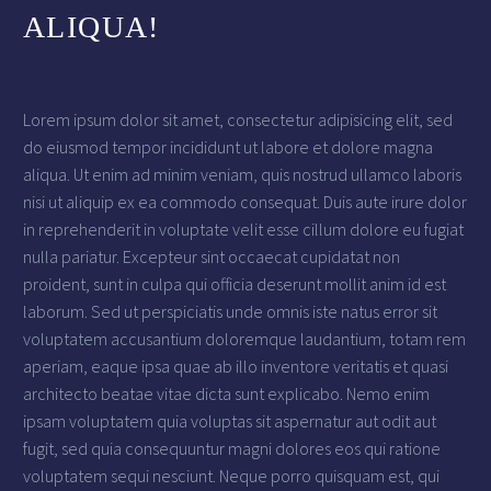
ALIQUA!
Lorem ipsum dolor sit amet, consectetur adipisicing elit, sed
do eiusmod tempor incididunt ut labore et dolore magna
aliqua. Ut enim ad minim veniam, quis nostrud ullamco laboris
nisi ut aliquip ex ea commodo consequat. Duis aute irure dolor
in reprehenderit in voluptate velit esse cillum dolore eu fugiat
nulla pariatur. Excepteur sint occaecat cupidatat non
proident, sunt in culpa qui officia deserunt mollit anim id est
laborum. Sed ut perspiciatis unde omnis iste natus error sit
voluptatem accusantium doloremque laudantium, totam rem
aperiam, eaque ipsa quae ab illo inventore veritatis et quasi
architecto beatae vitae dicta sunt explicabo. Nemo enim
ipsam voluptatem quia voluptas sit aspernatur aut odit aut
fugit, sed quia consequuntur magni dolores eos qui ratione
voluptatem sequi nesciunt. Neque porro quisquam est, qui